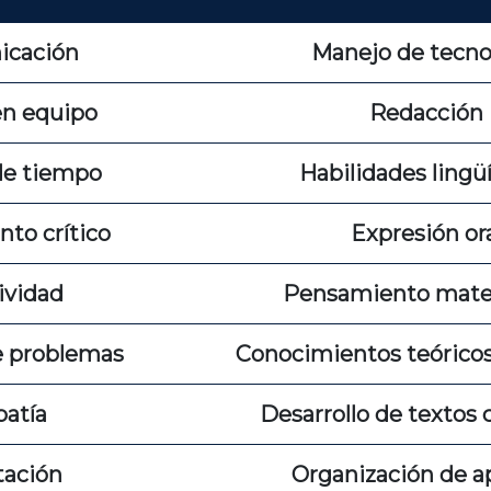
icación
Manejo de tecno
en equipo
Redacción
de tiempo
Habilidades lingüí
to crítico
Expresión or
ividad
Pensamiento mat
e problemas
Conocimientos teóricos
atía
Desarrollo de textos c
tación
Organización de a