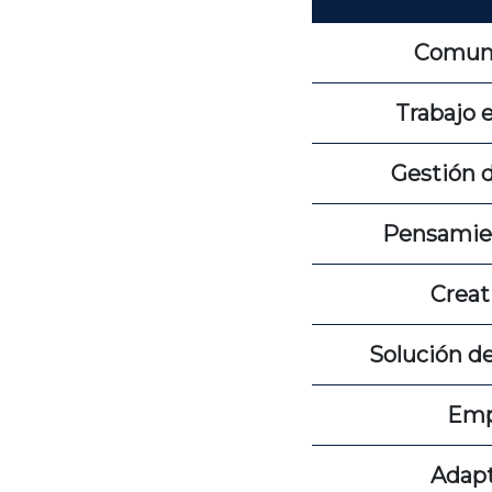
Comun
Trabajo 
Gestión 
Pensamien
Creat
Solución d
Emp
Adap