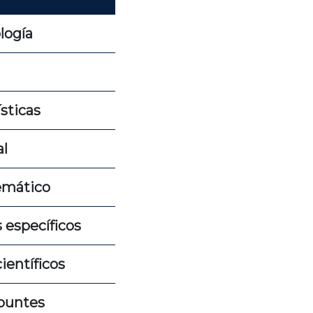
logía
sticas
al
emático
 específicos
ientíficos
puntes