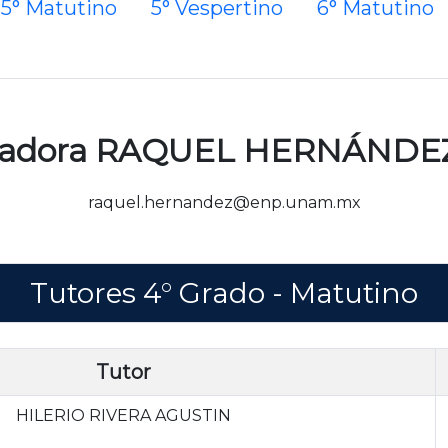
5° Matutino
5° Vespertino
6° Matutino
nadora RAQUEL HERNÁND
raquel.hernandez@enp.unam.mx
Tutores 4° Grado - Matutino
Tutor
HILERIO RIVERA AGUSTIN