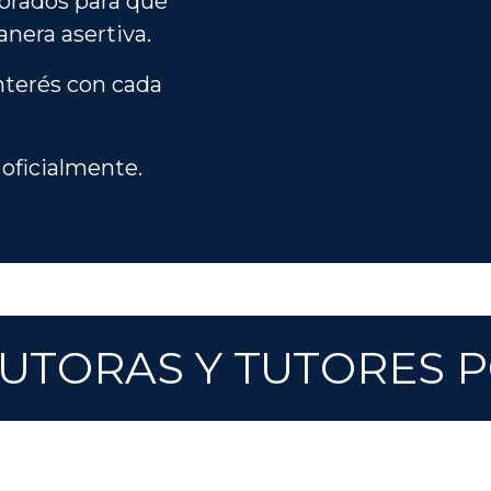
torados para que
anera asertiva.
nterés con cada
 oficialmente.
 TUTORAS Y TUTORES 